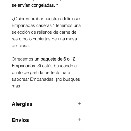
se envían congeladas. *
¿Quieres probar nuestras deliciosas
Empanadas caseras? Tenemos una
selección de rellenos de carne de
res o pollo cubiertas de una masa
deliciosa.
Ofrecemos
un paquete de 6 o 12
Empanadas
. Si estás buscando el
punto de partida perfecto para
saborear Empanadas, ¡no busques
más!
Alergias
No proveemos productos para
Envíos
personas con alergias alimentarias.
Por favor lee con atencion la lista de