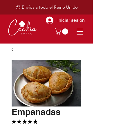
📦 Envíos a todo el Reino Unido
Iniciar sesión
Empanadas
★
★
★
★
★
15