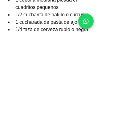
cuadritos pequenos
1/2 cucharita de palillo o curcuma
1 cucharada de pasta de ajo
1/4 taza de cerveza rubio o negra
70 gr de zanahoria picada
70 gr de choclo fresco
70 gr de alverjas
2 tazas de arroz
2 tazas de caldo de pollo o agua
1/2 taza de culantro licuado y 1/2 
taza de espinaca
Sal, Pimienta y Comino al gusto
Papa a la Huancaina:
5 ajies amarillos o 4 pimientos
1/2 cebolla
1 diente de ajo