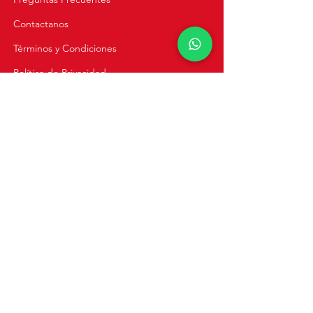
Contactanos
Términos y Condiciones
Política de Privacidad
Cursos Virtuales
Cursos Online
Clases Privadas
Navegación
Inicio
Recetas
Tienda