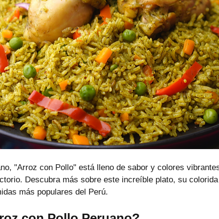
no, "Arroz con Pollo" está lleno de sabor y colores vibrantes
ctorio. Descubra más sobre este increíble plato, su colorida 
idas más populares del Perú.
rroz con Pollo Peruano?