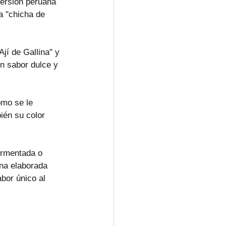
versión peruana 
a "chicha de 
Ají de Gallina" y 
n sabor dulce y 
omo se le 
ién su color 
ermentada o 
ina elaborada 
bor único al 