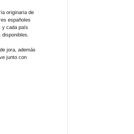
a originaria de 
ores españoles 
, y cada país 
s disponibles.
 de jora, además 
rve junto con 