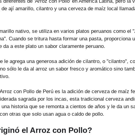
diferentes de 'Arroz con Pollo' en América Latina, pero la 
de ají amarillo, cilantro y una cerveza de maíz local llamad
 amarillo nativo, se utiliza en varios platos peruanos como el "
na". Cuando se tritura hasta formar una pasta, proporciona u
le da a este plato un sabor claramente peruano.
e le agrega una generosa adición de cilantro, o "cilantro", c
o sólo le da al arroz un sabor fresco y aromático sino tamb
tivo. 
l Arroz con Pollo de Perú es la adición de cerveza de maíz f
iderada sagrada por los incas, esta tradicional cerveza and
 una historia que se remonta a cientos de años y le da un sa
con otras que solo usan agua o caldo de pollo.
ginó el Arroz con Pollo?