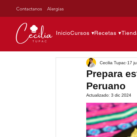
Contactanos
Alergias
Inicio
Cursos ▾
Recetas ▾
Tiend
Cecilia Tupac
17 ju
Prepara es
Peruano
Actualizado:
3 dic 2024