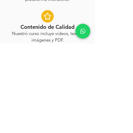
Contenido de Calidad
Nuestro curso incluye videos, textos,
imágenes y PDF.
Testimonios
Definitivamente si quiere triunfar con su
negocio, compre el curso de Cecilia es
excelente!!!! Muy completo desde plan
de negocio hasta como sazonar como
servir salsas etc. No me arrepenti!!
Andres Fernandez