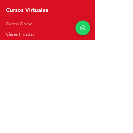
Cursos Virtuales
Cursos Online
Clases Privadas
Navegación
Inicio
Recetas
Tienda
Cursos de Cocina
Catering y Eventos
Blog
Sobre Mi