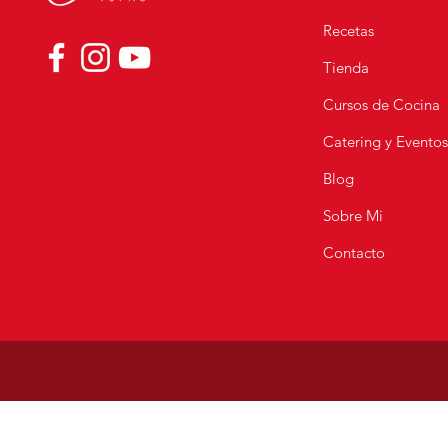
Recetas
Fajitas de Pollo Caseras |
Receta Fácil, Rápida y
Tienda
Deliciosa
Cursos de Cocina
Catering y Evento
Blog
Sobre Mi
Contacto