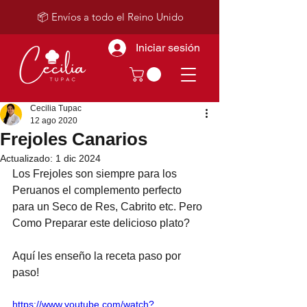
📦 Envíos a todo el Reino Unido
Iniciar sesión
Cecilia Tupac
12 ago 2020
Frejoles Canarios
Actualizado:
1 dic 2024
Los Frejoles son siempre para los 
Peruanos el complemento perfecto 
para un Seco de Res, Cabrito etc. Pero 
Como Preparar este delicioso plato? 
Aquí les enseño la receta paso por 
paso!
https://www.youtube.com/watch?