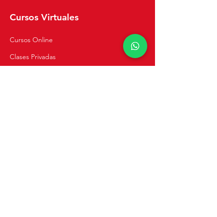
Cursos Virtuales
Cursos Online
Clases Privadas
Navegación
Inicio
Recetas
Tienda
Cursos de Cocina
Catering y Eventos
Blog
Sobre Mi