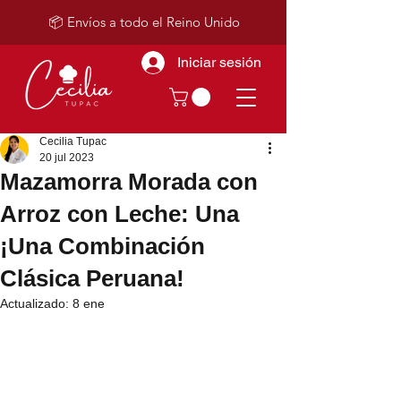
📦 Envíos a todo el Reino Unido
Iniciar sesión
Cecilia Tupac
20 jul 2023
Mazamorra Morada con
Arroz con Leche: Una
¡Una Combinación
Clásica Peruana!
Actualizado:
8 ene