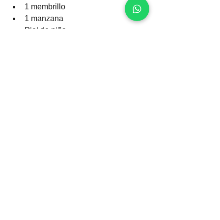
1 membrillo
1 manzana
Piel de piña
4 litros de agua
Azúcar al gusto
Jugo de lima al gusto
1/2 hojas de higuera (opcional)
1 anís estrellado (opcional)
2 duraznos (opcional)
 Para ligar la mazamorra:
100 gr de maicena o harina de 
camote si te gusta mas espeso 
agregas mas cantidad 
Azúcar al gusto
Guindones al gusto
Pasas opcional