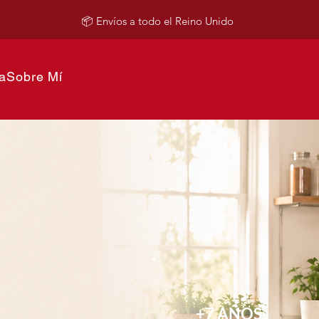
📦 Envíos a todo el Reino Unido
a
Sobre Mí
+7 AÑOS