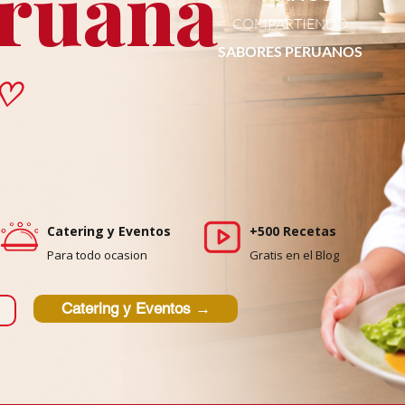
ruana
COMPARTIENDO
SABORES PERUANOS
♡
Catering y Eventos
+500 Recetas
Para todo ocasion
Gratis en el Blog
Catering y Eventos →