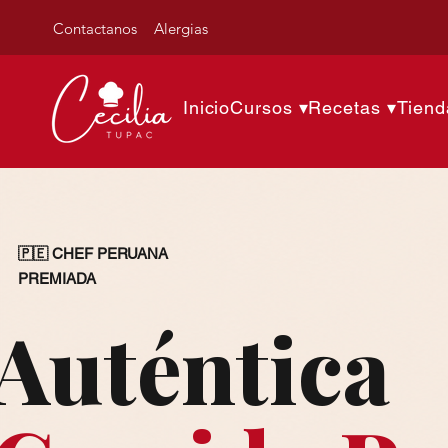
Contactanos
Alergias
Inicio
Cursos ▾
Recetas ▾
Tiend
🇵🇪 CHEF PERUANA
PREMIADA
Auténtica