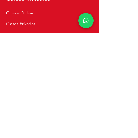
Cursos Online
Clases Privadas
Navegación
Inicio
Recetas
Tienda
Cursos de Cocina
Catering y Eventos
Blog
Sobre Mi
Contacto