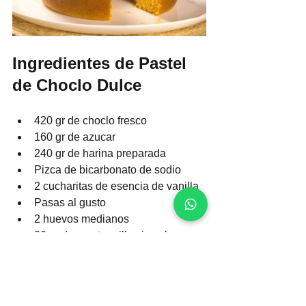
Ingredientes de Pastel 
de Choclo Dulce
420 gr de choclo fresco
160 gr de azucar
240 gr de harina preparada
Pizca de bicarbonato de sodio
2 cucharitas de esencia de vanilla
Pasas al gusto
2 huevos medianos
80 gr de mantequilla sin sal
2 cucharitas de anis
60 ml de leche evaporada