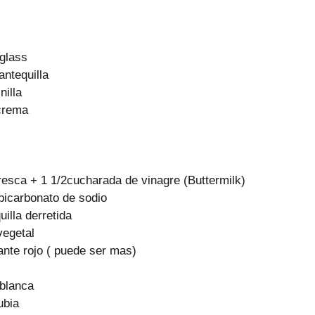
 glass
ntequilla
nilla
crema
resca + 1 1/2cucharada de vinagre (Buttermilk)
bicarbonato de sodio
illa derretida
vegetal
ante rojo ( puede ser mas)
 blanca
ubia