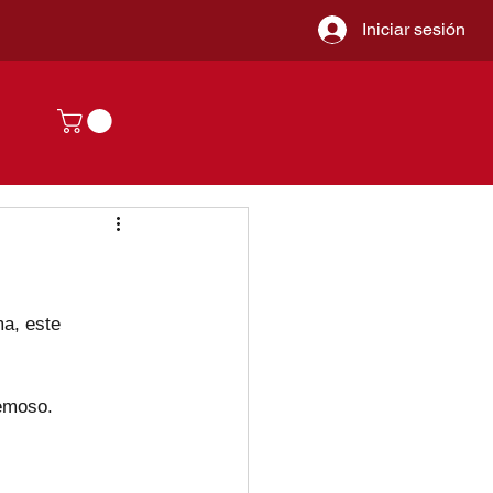
Iniciar sesión
a, este 
remoso.