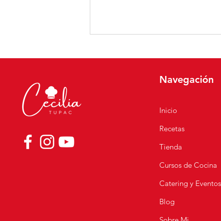
Navegación
Inicio
Recetas
Bizcocho de Vainilla
Esponjoso y Fácil | Receta
Tienda
Casera Perfecta para Tortas
Cursos de Cocina
Catering y Evento
Blog
Sobre Mi