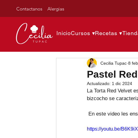
Contactanos
Alergias
Inicio
Cursos ▾
Recetas ▾
Tiend
Cecilia Tupac
8 fe
Pastel Red
Actualizado:
1 dic 2024
La Torta Red Velvet e
bizcocho se caracteriz
 En este video les e
https://youtu.be/B6K