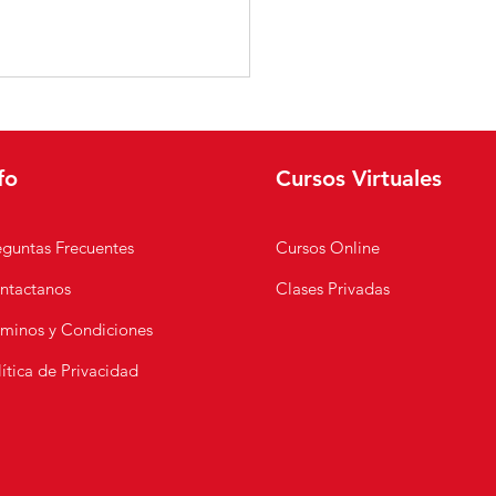
fo
Cursos Virtuales
eguntas Frecuentes
Cursos Online
ntactanos
Clases Privadas
rones Peruanos |
ta Original de Camote
rminos y Condiciones
pallo
ítica de Privacidad