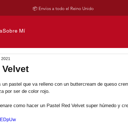
📦 Envíos a todo el Reino Unido
a
Sobre Mí
b 2021
 Velvet
s un pastel que va relleno con un buttercream de queso crem
a por ser de color rojo.
nsenare como hacer un Pastel Red Velvet super húmedo y c
9iXEDpUw