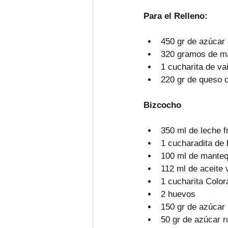
Para el Relleno:
450 gr de azúcar
320 gramos de ma
1 cucharita de vai
220 gr de queso 
Bizcocho
350 ml de leche f
1 cucharadita de 
100 ml de mantequ
112 ml de aceite 
1 cucharita Color
2 huevos
150 gr de azúcar
50 gr de azúcar r