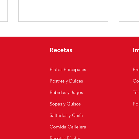
Recetas
In
Platos Principales
Pr
Postres y Dulces
Co
🇵🇪 Pastel de Choclo
Pica
Peruano | Receta Fácil y
Rece
Bebidas y Jugos
Té
Rápida
y Za
Sopas y Guisos
Pol
s
Saltados y Chifa
Comida Callejera
Recetas Fáciles