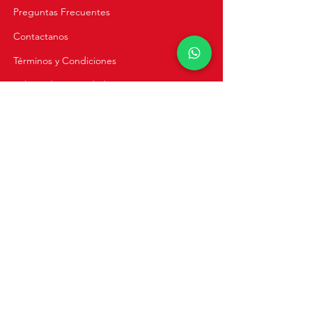
Preguntas Frecuentes
Contactanos
Términos y Condiciones
Política de Privacidad
Cursos Virtuales
Cursos Online
Clases Privadas
Navegación
Inicio
Recetas
Tienda