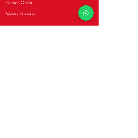
Cursos Online
Clases Privadas
Navegación
Inicio
Recetas
Tienda
Cursos de Cocina
Catering y Eventos
Blog
Sobre Mi
Contacto