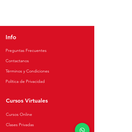
Escabeche de Pollo |
Alitas Acevich
Receta fácil y rápida
Peruanas | Rece
y Rápida Paso 
🇵🇪
Info
Preguntas Frecuentes
Contactanos
Términos y Condiciones
Política de Privacidad
Cursos Virtuales
Cursos Online
Clases Privadas