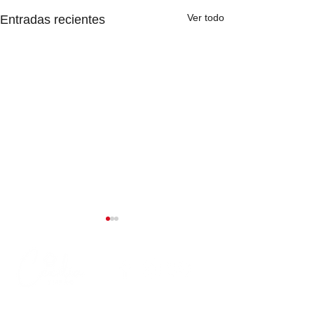
Ver todo
Entradas recientes
Salsa de Albah