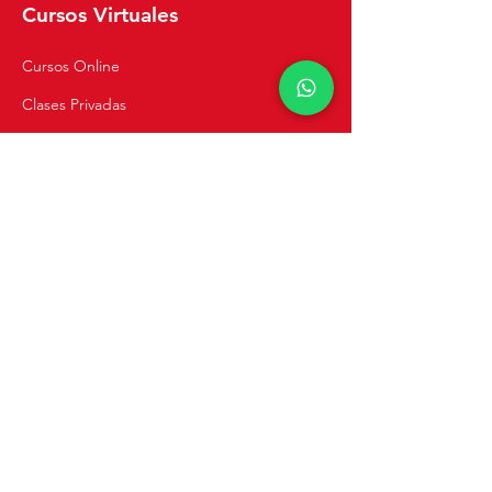
Cursos Virtuales
Cursos Online
Clases Privadas
Navegación
Inicio
Recetas
Tienda
Cursos de Cocina
Catering y Eventos
Blog
Sobre Mi
Contacto