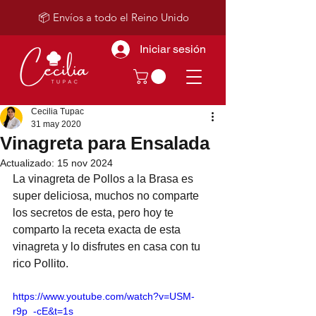
📦 Envíos a todo el Reino Unido
Iniciar sesión
Cecilia Tupac
31 may 2020
Vinagreta para Ensalada
Actualizado:
15 nov 2024
La vinagreta de Pollos a la Brasa es 
super deliciosa, muchos no comparte 
los secretos de esta, pero hoy te 
comparto la receta exacta de esta 
vinagreta y lo disfrutes en casa con tu 
rico Pollito.
https://www.youtube.com/watch?v=USM-
r9p_-cE&t=1s