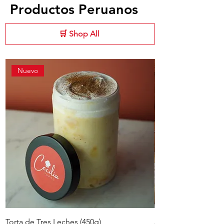
Productos Peruanos
🛒 Shop All
Nuevo
Torta de Tres Leches (450g)
Alfajores Peruanos 