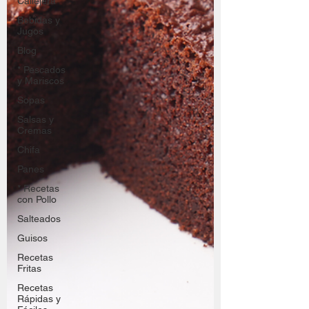
Callejera
Bebidas y
Jugos
Blog
* Pescados
y Mariscos
Sopas
Salsas y
Cremas
Chifa
Panes
* Recetas
con Pollo
Salteados
Guisos
Recetas
Fritas
Recetas
Rápidas y