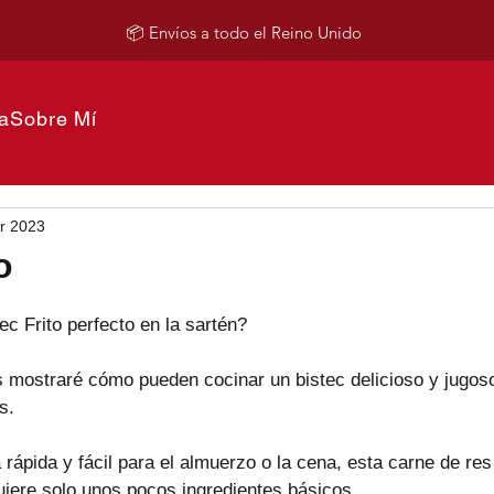
📦 Envíos a todo el Reino Unido
a
Sobre Mí
r 2023
o
c Frito perfecto en la sartén?
es mostraré cómo pueden cocinar un bistec delicioso y jugos
s.
 rápida y fácil para el almuerzo o la cena, esta carne de res 
uiere solo unos pocos ingredientes básicos.