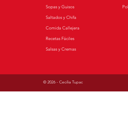
Sopas y Guisos
Pol
s
Saltados y Chifa
Comida Callejera
Recetas Fáciles
Salsas y Cremas
© 2026 - Cecilia Tupac