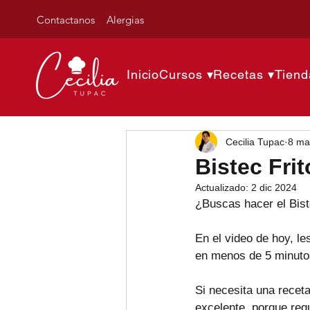
Contactanos
Alergias
Inicio
Cursos ▾
Recetas ▾
Tiend
Cecilia Tupac
8 ma
Bistec Frit
Actualizado:
2 dic 2024
¿Buscas hacer el Biste
En el video de hoy, l
en menos de 5 minuto
Si necesita una receta
excelente  porque req