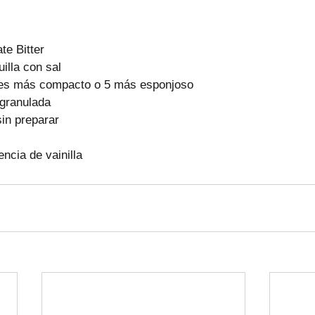
te Bitter 
illa con sal
res más compacto o 5 más esponjoso
 granulada
sin preparar
ncia de vainilla