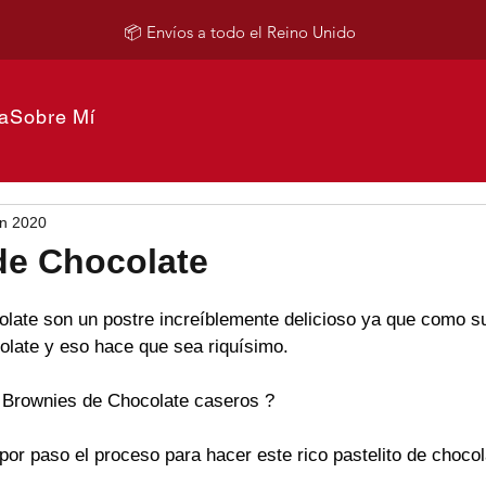
📦 Envíos a todo el Reino Unido
a
Sobre Mí
un 2020
de Chocolate
late son un postre increíblemente delicioso ya que como su
colate y eso hace que sea riquísimo.
Brownies de Chocolate caseros ? 
por paso el proceso para hacer este rico pastelito de chocol