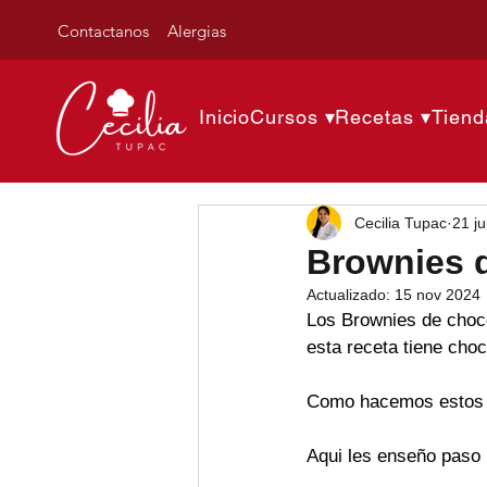
Contactanos
Alergias
Inicio
Cursos ▾
Recetas ▾
Tiend
Cecilia Tupac
21 j
Brownies 
Actualizado:
15 nov 2024
Los Brownies de choco
esta receta tiene cho
Como hacemos estos 
Aqui les enseño paso 