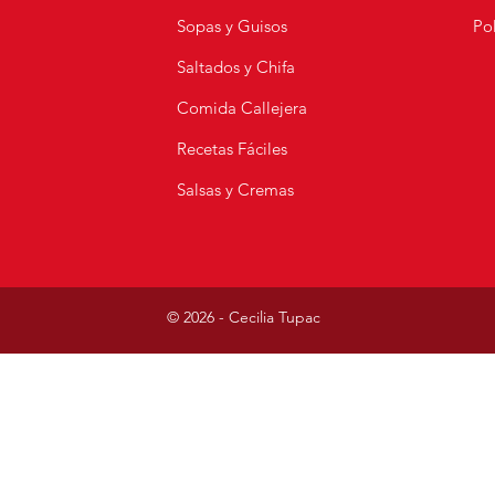
Sopas y Guisos
Pol
s
Saltados y Chifa
Comida Callejera
Recetas Fáciles
Salsas y Cremas
© 2026 - Cecilia Tupac