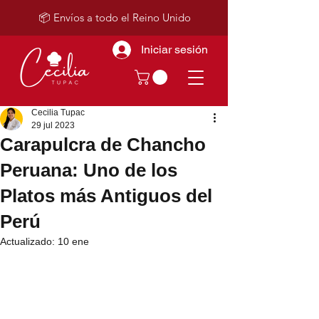
📦 Envíos a todo el Reino Unido
Iniciar sesión
Cecilia Tupac
29 jul 2023
Carapulcra de Chancho
Peruana: Uno de los
Platos más Antiguos del
Perú
Actualizado:
10 ene