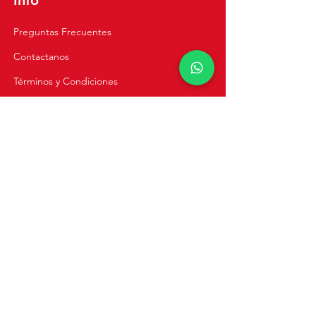
Preguntas Frecuentes
Contactanos
Términos y Condiciones
Política de Privacidad
Cursos Virtuales
Cursos Online
Clases Privadas
Navegación
Inicio
Recetas