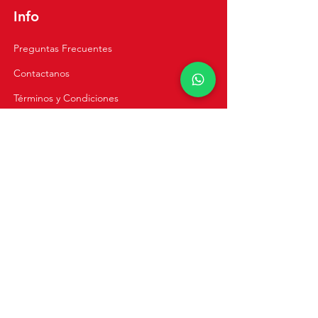
Rápida
Info
Preguntas Frecuentes
Contactanos
Términos y Condiciones
Política de Privacidad
Cursos Virtuales
Cursos Online
Clases Privadas
Navegación
Inicio