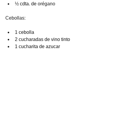
½
 cdta. de
 orégano
Cebollas:
1 cebolla
2 cucharadas de vino tinto
1 cucharita de azucar