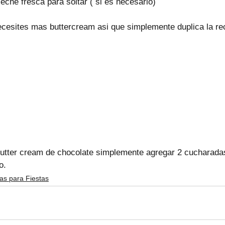
eche fresca para soltar ( si es necesario)
esites mas buttercream asi que simplemente duplica la re
Butter cream de chocolate simplemente agregar 2 cucharada
o.
as para Fiestas