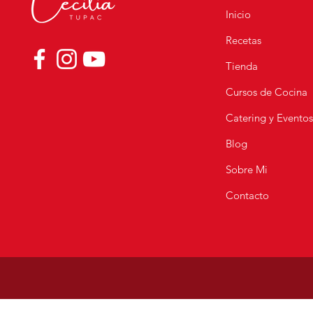
Inicio
Recetas
Bizcocho de Vainilla
Esponjoso y Fácil | Receta
Tienda
Casera Perfecta para Tortas
Cursos de Cocina
Catering y Evento
Blog
Sobre Mi
Contacto