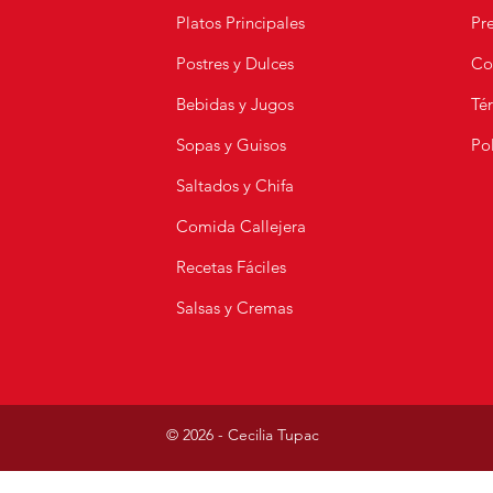
Platos Principales
Pr
Postres y Dulces
Co
🇵🇪 Pastel de Choclo
Alita
Peruano | Receta Fácil y
Súpe
Bebidas y Jugos
Té
Rápida
| Re
Sopas y Guisos
Pol
s
Saltados y Chifa
Comida Callejera
Recetas Fáciles
Salsas y Cremas
© 2026 - Cecilia Tupac