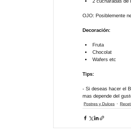
2 cucharadas de l
OJO: Posiblemente nec
Decoración: 
Fruta
Chocolat
Wafers etc
Tips:
- Si deseas hacer el 
mas depende del gust
Postres y Dulces
Recet