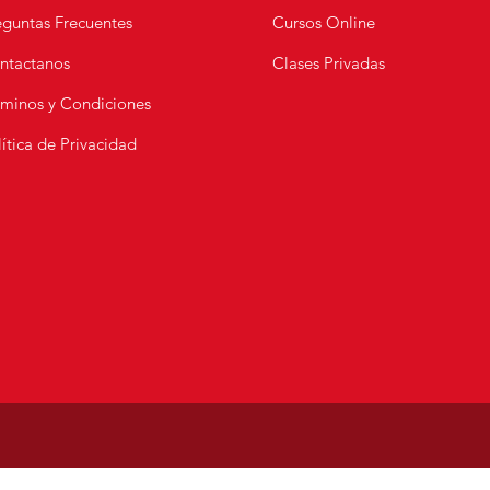
eguntas Frecuentes
Cursos Online
ntactanos
Clases Privadas
s Fritas de Pollo |
r Crujientes con Salsa
rminos y Condiciones
ceta Fácil y Deliciosa
ítica de Privacidad