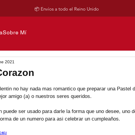
📦 Envíos a todo el Reino Unido
a
Sobre Mí
ne 2021
Corazon
lentin no hay nada mas romantico que preparar una Pastel 
jor amigo (a) o nuestros seres queridos. 
 puede ser usado para darle la forma que uno desee, uno d
 forma de un numero para asi celebrar un cumpleaños.
Sf6I