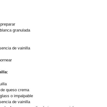
 preparar
 blanca granulada
encia de vainilla
hornear
illa:
illa
 de queso crema
glass o impalpable 
encia de vainilla