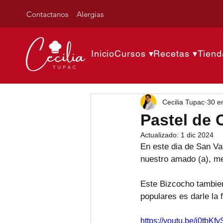
Contactanos
Alergias
Inicio
Cursos ▾
Recetas ▾
Tiend
Cecilia Tupac
30 e
Pastel de 
Actualizado:
1 dic 2024
En este dia de San Va
nuestro amado (a), me
Este Bizcocho tambien
populares es darle la
https://youtu.be/i0tbKfv