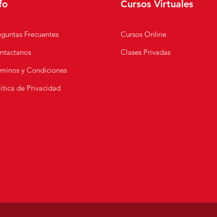
fo
Cursos Virtuales
eguntas Frecuentes
Cursos Online
ntactanos
Clases Privadas
 Tallarines Rojos con
e Molida
rminos y Condiciones
ítica de Privacidad