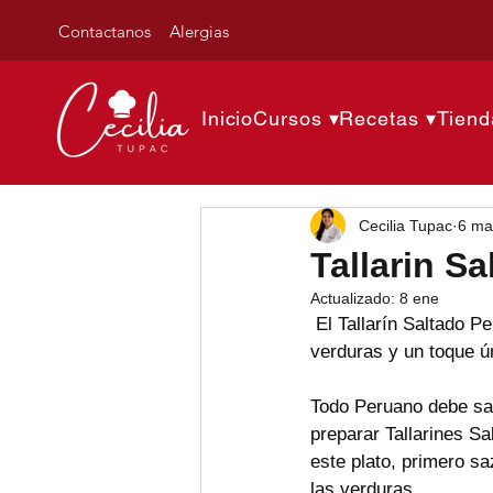
Contactanos
Alergias
Inicio
Cursos ▾
Recetas ▾
Tiend
Cecilia Tupac
6 ma
Tallarin S
Actualizado:
8 ene
 El Tallarín Saltado P
verduras y un toque ú
Todo Peruano debe sab
preparar Tallarines Sa
este plato, primero s
las verduras. 