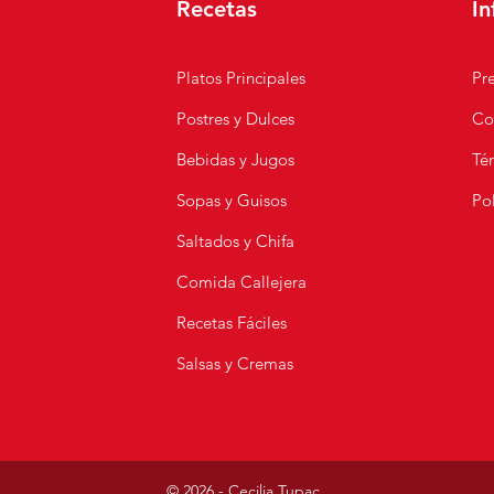
Recetas
In
Platos Principales
Pr
Tallarin Saltado Peruano
Postres y Dulces
Co
🇵🇪
Carn
Bebidas y Jugos
Té
Sopas y Guisos
Pol
s
Saltados y Chifa
Comida Callejera
Recetas Fáciles
Salsas y Cremas
© 2026 - Cecilia Tupac