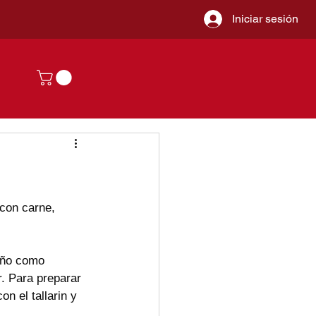
Iniciar sesión
 con carne, 
eño como 
r. Para preparar 
 el tallarin y 