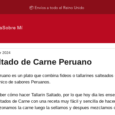
📦 Envíos a todo el Reino Unido
a
Sobre Mí
r 2024
altado de Carne Peruano
eruano es un plato que combina fideos o tallarines salteados
nico de sabores Peruanos. 
er cómo hacer Tallarin Saltado, por lo que hoy dia les ens
ltados de Carne con una receta muy fácil y sencilla de hace
azonamos la carne luego la sellamos y despues mezclamos con