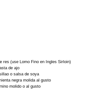
e res (use Lomo Fino en Ingles Sirloin)
asta de ajo
illao o salsa de soya
mienta negra molida al gusto
mino molido o al gusto