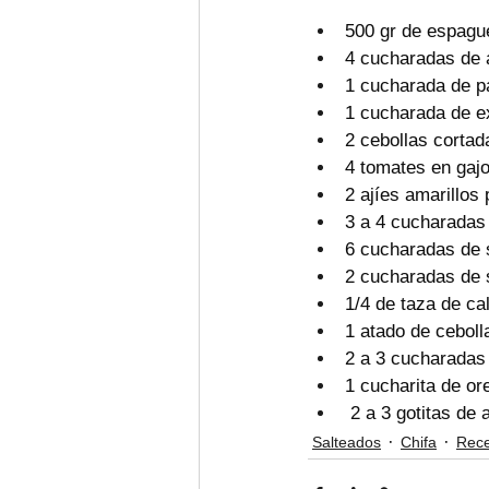
500 gr de espague
4 cucharadas de 
1 cucharada de p
1 cucharada de ex
2 cebollas cortad
4 tomates en gaj
2 ajíes amarillos 
3 a 4 cucharadas 
6 cucharadas de s
2 cucharadas de s
1/4 de taza de ca
1 atado de ceboll
2 a 3 cucharadas 
1 cucharita de o
 2 a 3 gotitas de 
Salteados
Chifa
Rece