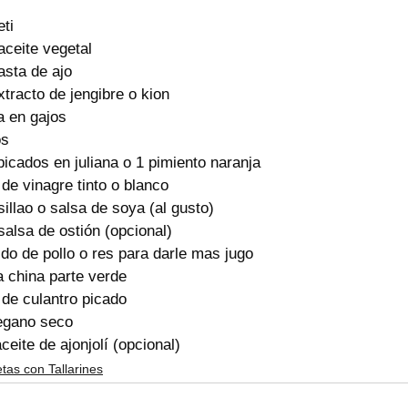
ti 
aceite vegetal
asta de ajo
tracto de jengibre o kion 
a en gajos 
os
picados en juliana o 1 pimiento naranja
de vinagre tinto o blanco
illao o salsa de soya (al gusto)
alsa de ostión (opcional)
ldo de pollo o res para darle mas jugo
a china parte verde
de culantro picado
regano seco
aceite de ajonjolí (opcional)
tas con Tallarines