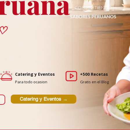
ruana
COMPARTIENDO
SABORES PERUANOS
♡
Catering y Eventos
+500 Recetas
Para todo ocasion
Gratis en el Blog
Catering y Eventos →