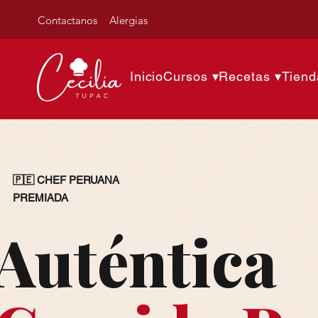
Contactanos
Alergias
Inicio
Cursos ▾
Recetas ▾
Tiend
🇵🇪 CHEF PERUANA
PREMIADA
Auténtica