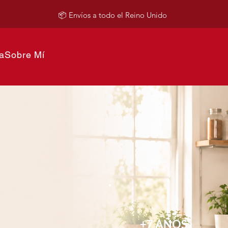
📦 Envíos a todo el Reino Unido
a
Sobre Mí
+7 AÑOS