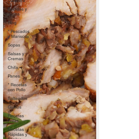
Callejera
Bebidas y
Jugos
Blog
* Pescados
y Mariscos
Sopas
Salsas y
Cremas
Chifa
Panes
* Recetas
con Pollo
Salteados
Guisos
Recetas
Fritas
Recetas
Rápidas y