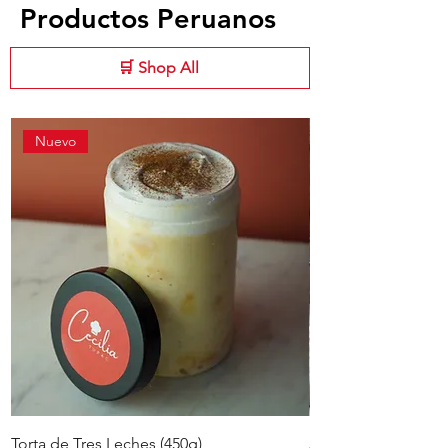
Productos Peruanos
🛒 Shop All
Nuevo
Torta de Tres Leches (450g)
Alfajores Peruanos 