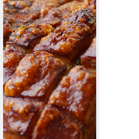
Recetas
con Papas
Recetas
con Arroz
Recetas
con
Tallarines