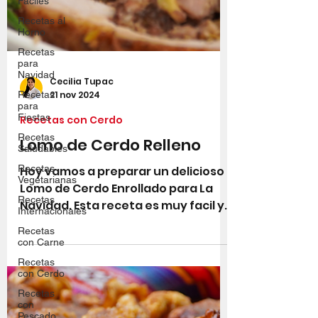
Fáciles
Recetas al
Horno
Recetas
para
Navidad
Recetas
para
Cecilia Tupac
Fiestas
21 nov 2024
Recetas
Recetas con Cerdo
Saludables
Recetas
Lomo de Cerdo Relleno
Vegetarianas
Hoy vamos a preparar un delicioso
Recetas
Internacionales
Lomo de Cerdo Enrollado para La
Recetas
Navidad. Esta receta es muy facil y
con Carne
deliciosa pero tiene sus trucos...
Recetas
con Cerdo
Recetas
con
Pescado