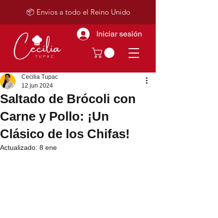
📦 Envíos a todo el Reino Unido
Iniciar sesión
Cecilia Tupac
12 jun 2024
Saltado de Brócoli con
Carne y Pollo: ¡Un
Clásico de los Chifas!
Actualizado:
8 ene